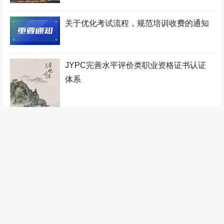
认证中心
工程咨询师考试网
少儿考试网
机电工程师考试网
关于优化考试流程，规范培训收费的通知
少儿教师考试网
地质工程师考试网
宠物医师考试网
人力资源管理师考试网
铁路工程师考试网
物业管理师考试网
JYPC完善水平评价类职业资格证书认证
工业设计师考试网
税务筹划师考试网
监理工程师考试网
体系
健康管理师考试网
少儿艺术考级网
验光配镜师考试网
统计分析师考试网
自动化工程师考试网
少儿音乐考级网
农业工程师考试网
传感网工程师考试网
办公自动化工程师考试网
职业技能证书考试网
装配式建筑师考试网
针灸推拿师考试网
管理工程师考试网
数控工程师考试网
判了！JYPC胜诉！
无人机工程师考试网
计算机工程师考试网
全国统一职业技能鉴定网
医疗器械工程师考试网
江苏英才集团
林业工程师考试网