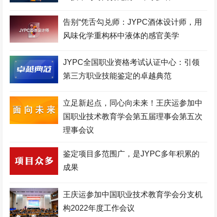
口腔美容师考试网
建筑安装工程师考试网
城市轨道工程师考试网
空中乘务师考试网
理财规划师考试网
物联网工程师考试网
告别“凭舌勾兑师：JYPC酒体设计师，用
风味化学重构杯中液体的感官美学
职业技能证书考试网
机器人工程师考试网
机械工程师考试网
生物工程师考试网
化妆品配方师考试网
移动通信工程师考试网
JYPC全国职业资格考试认证中心：引领
第三方职业技能鉴定的卓越典范
测绘工程师考试网
高铁乘务师考试网
英语培训师考试网
心理咨询师考试网
少儿舞蹈考级网
环境工程师考试网
立足新起点，同心向未来！王庆运参加中
国职业技术教育学会第五届理事会第五次
少儿美术考级网
网络工程师考试网
健康照护师考试网
理事会议
电子商务师考试网
少儿实践网
展示设计师考试网
鉴定项目多范围广，是JYPC多年积累的
少儿考试网
职业资格培训网
医院管理师考试网
成果
美容美体师考试网
金融分析师考试网
中草药工程师考试网
少儿竞赛网
护理管理师考试网
企业管理师考试网
王庆运参加中国职业技术教育学会分支机
构2022年度工作会议
家政管理师考试网
电竞运营师考试网
JYPC全国职业资格考试