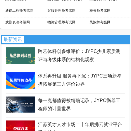
通信工程师考试网
客服管理师考试网
税务师考试网
戏剧表演考级网
物流管理师考试网
民族舞考级网
小提琴考级网
文物鉴定师考试网
景区管理师考试网
最新资讯
吉他考级网
平面设计师考试网
话剧表演考级网
跨艺体科创多维评价：JYPC少儿素质测
新媒体运营师考试网
家具设计师考试网
芭蕾舞考级网
评与考级体系的结构化观察
职业资格考试报名网
网店运营师考试网
区块链工程师考试网
体系再升级 服务再下沉：JYPC三项新举
财务管理师考试网
国际商务师考试网
少儿考试网
措拓展第三方评价边界
职业资格证书网
智能工程师考试网
职业资格等级证书网
每一克都值得被精确记录，JYPC衡器工
经济师考试网
职业分析师考试网
拉丁舞考级网
程师的计量世界
街舞考级网
安全管理师考试网
暖通工程师考试网
江苏英才人才市场二十年后携云就业平台
会展策划师考试网
羽毛球考级网
证券分析师考试网