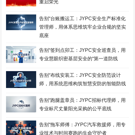
重启荣光
采购管理师考试网
食品检验师考试网
市政工程师考试网
酒店管理师考试网
职业技能鉴定证书网
服装设计师考试网
告别“台账搬运工：JYPC安全生产标准化
管理师，用体系思维筑牢企业合规的坚实
招投标工程师考试网
古筝考级网
书法考级网
底座
儿童画考级网
Bim工程师考试网
展示设计师考试网
告别“签到点卯工：JYPC安全巡查员，用
少儿考试网
营销管理师考试网
职业资格考试网
专业慧眼织密基层安全的“第一道防线
健身教练网
智能财税师考试网
摄影师考试网
告别“布线安装工：JYPC安全防范设计
易学风水师考试网
乘务管理师考试网
公路工程师考试网
师，用系统思维构筑智慧安防的智能防线
中餐工艺师考试网
礼仪考级网
室内设计师考试网
告别“跑腿盖章员：JYPC招标代理师，用
模特考级网
少儿考试网
少儿英语考级网
专业标尺丈量阳光采购的公平底线
Web前端工程师考试网
击剑考级网
钢琴考级网
告别“拖车师傅：JYPC汽车救援师，用专
建筑八大员考试网
电子工程师考试网
江苏英才职业技能鉴定集
团
业技术与时间赛跑的生命守护者