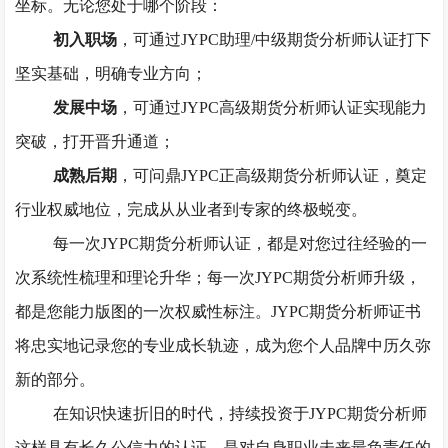
坐标。无论您处于哪个阶段：
初入职场
，可通过
JYPC
助理
/中级期货分析师认证打下
坚实基础，明确专业方向；
发展中场
，可通过
JYPC
高级
期货分析师
认证实现能力
突破，打开晋升通道；
成熟后期
，可问鼎
JYPC正高级期货分析师认证，奠定
行业权威地位，完成从从业者到专家的终极蜕变。
每一次
JYPC
期货分析师
认证，都是对您过往经验的一
次系统性梳理和理论升华；每一次
JYPC期货分析师
升级，
都是您能力版图的一次权威性标注。
JYPC期货分析师证书
将忠实地记录您的专业成长轨迹，成为您个人品牌中历久弥
新的部分。
在知识快速折旧的时代，持续投资于
JYPC期货分析师
这样具有长久公信力的认证，是对自身职业未来最负责任的