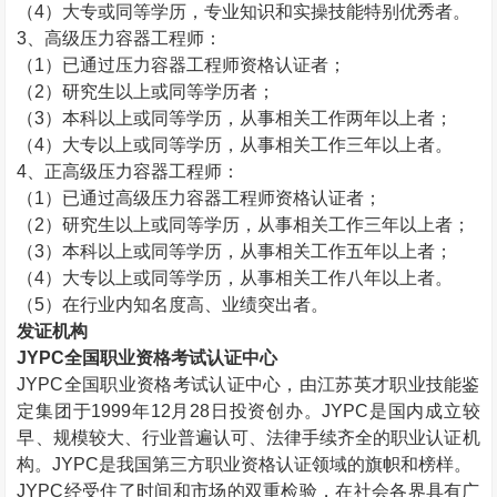
（
4
）大专或同等学历，专业知识和实操技能特别优秀者。
3
、高级压力容器工程师：
（
1
）已通过压力容器工程师资格认证者；
（
2
）研究生以上或同等学历者；
（
3
）本科以上或同等学历，从事相关工作两年以上者；
（
4
）大专以上或同等学历，从事相关工作三年以上者。
4
、正高级压力容器工程师：
（
1
）已通过高级压力容器工程师资格认证者；
（
2
）研究生以上或同等学历，从事相关工作三年以上者；
（
3
）本科以上或同等学历，从事相关工作五年以上者；
（
4
）大专以上或同等学历，从事相关工作八年以上者。
（
5
）在行业内知名度高、业绩突出者。
发证机构
JYPC
全国职业资格考试认证中心
JYPC
全国职业资格考试认证中心，由江苏英才职业技能鉴
定集团于
1999
年
12
月
28
日投资创办。
JYPC
是国内成立较
早、规模较大、行业普遍认可、法律手续齐全的职业认证机
构。
JYPC
是我国第三方职业资格认证领域的旗帜和榜样。
JYPC
经受住了时间和市场的双重检验，在社会各界具有广