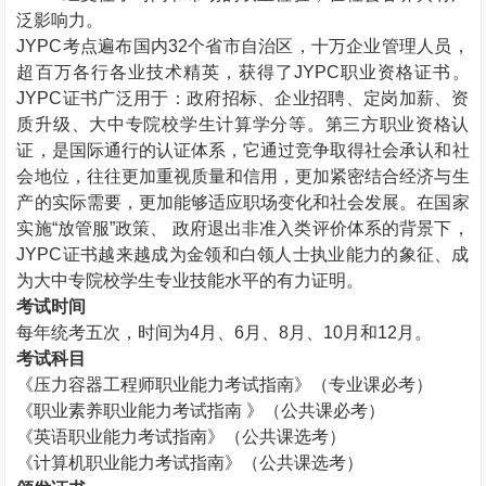
泛影响力。
JYPC
考点遍布国内
32
个省市自治区，十万企业管理人员，
超百万各行各业技术精英，获得了
JYPC
职业资格证书。
JYPC
证书广泛用于：政府招标、企业招聘、定岗加薪、资
质升级、大中专院校学生计算学分等。第三方职业资格认
证，是国际通行的认证体系，它通过竞争取得社会承认和社
会地位，往往更加重视质量和信用，更加紧密结合经济与生
产的实际需要，更加能够适应职场变化和社会发展。在国家
实施“放管服”政策、 政府退出非准入类评价体系的背景下，
JYPC
证书越来越成为金领和白领人士执业能力的象征、成
为大中专院校学生专业技能水平的有力证明。
考试时间
每年统考五次，时间为
4
月、
6
月、
8
月、
10
月和
12
月。
考试科目
《压力容器工程师职业能力考试指南》（专业课必考）
《职业素养职业能力考试指南 》（公共课必考）
《英语职业能力考试指南》（公共课选考）
《计算机职业能力考试指南》（公共课选考）