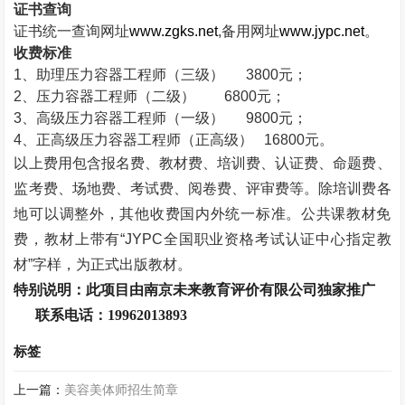
证书查询
证书统一查询网址
www.zgks.net
,
备用网址
www.jypc.net
。
收费标准
1
、助理压力容器工程师（三级）
3800
元；
2
、压力容器工程师（二级）
6800
元；
3
、高级压力容器工程师（一级）
9800
元；
4
、正高级压力容器工程师（正高级）
16800
元。
以上费用包含报名费、教材费、培训费、认证费、命题费、
监考费、场地费、考试费、阅卷费、评审费等。除培训费各
地可以调整外，其他收费国内外统一标准。公共课教材免
费，教材上带有“
JYPC
全国职业资格考试认证中心指定教
材”字样，为正式出版教材。
特别说明：此项目由南京未来教育评价有限公司独家推广
联系电话：
19962013893
标签
上一篇：
美容美体师招生简章