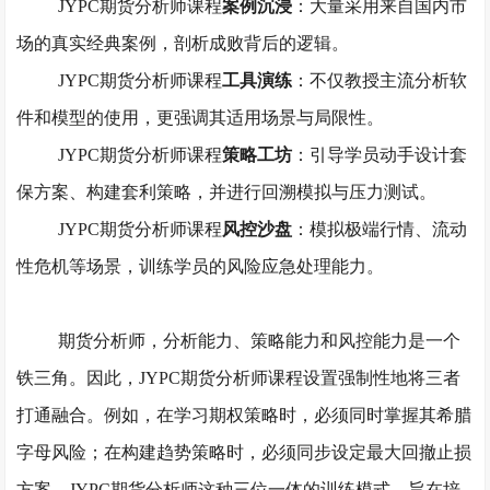
JYPC期货分析师
课程
案例沉浸
：大量采用来自国内市
场的真实经典案例，剖析成败背后的逻辑。
JYPC期货分析师
课程
工具演练
：不仅教授主流分析软
件和模型的使用，更强调其适用场景与局限性。
JYPC期货分析师
课程
策略工坊
：引导学员动手设计套
保方案、构建套利策略，并进行回溯模拟与压力测试。
JYPC
期货分析师
课程
风控沙盘
：模拟极端行情、流动
性危机等场景，训练学员的风险应急处理能力。
期货分析师
，分析能力、策略能力和风控能力是一个
铁三角。因此，
JYPC期货分析师
课程设置强制性地将三者
打通融合。例如，在学习期权策略时，必须同时掌握其希腊
字母风险；在构建趋势策略时，必须同步设定最大回撤止损
方案。
JYPC期货分析师
这种三位一体的训练模式，旨在培